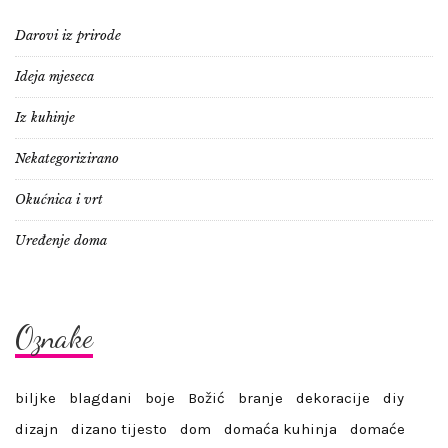
Darovi iz prirode
Ideja mjeseca
Iz kuhinje
Nekategorizirano
Okućnica i vrt
Uređenje doma
Oznake
biljke
blagdani
boje
Božić
branje
dekoracije
diy
dizajn
dizano tijesto
dom
domaća kuhinja
domaće