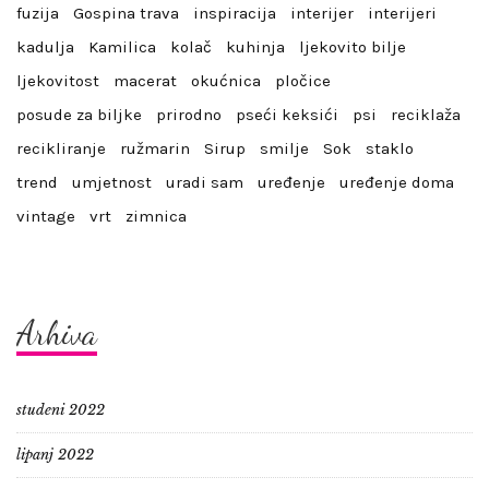
fuzija
Gospina trava
inspiracija
interijer
interijeri
kadulja
Kamilica
kolač
kuhinja
ljekovito bilje
ljekovitost
macerat
okućnica
pločice
posude za biljke
prirodno
pseći keksići
psi
reciklaža
recikliranje
ružmarin
Sirup
smilje
Sok
staklo
trend
umjetnost
uradi sam
uređenje
uređenje doma
vintage
vrt
zimnica
Arhiva
studeni 2022
lipanj 2022