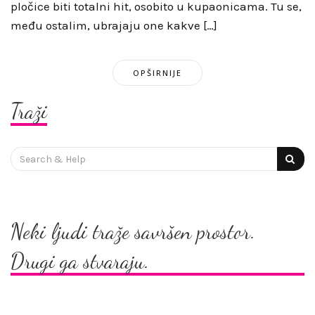
pločice biti totalni hit, osobito u kupaonicama. Tu se,
među ostalim, ubrajaju one kakve […]
OPŠIRNIJE
Traži
Search
for:
Neki ljudi traže savršen prostor.
Drugi ga stvaraju.