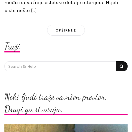
među najvažnije estetske detalje interijera. Htjeli
biste nešto […]
OPŠIRNIJE
Traži
Search
for:
Neki ljudi traže savršen prostor.
Drugi ga stvaraju.