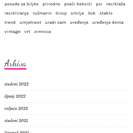
posude za biljke
prirodno
pseći keksići
psi
reciklaža
recikliranje
ružmarin
Sirup
smilje
Sok
staklo
trend
umjetnost
uradi sam
uređenje
uređenje doma
vintage
vrt
zimnica
Arhiva
studeni 2022
lipanj 2022
veljača 2022
studeni 2021
listopad 2021