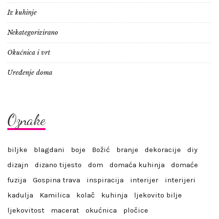
Iz kuhinje
Nekategorizirano
Okućnica i vrt
Uređenje doma
Oznake
biljke
blagdani
boje
Božić
branje
dekoracije
diy
dizajn
dizano tijesto
dom
domaća kuhinja
domaće
fuzija
Gospina trava
inspiracija
interijer
interijeri
kadulja
Kamilica
kolač
kuhinja
ljekovito bilje
ljekovitost
macerat
okućnica
pločice