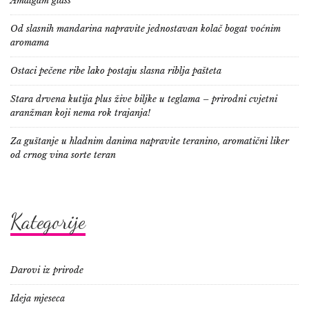
Amalgam glass
Od slasnih mandarina napravite jednostavan kolač bogat voćnim
aromama
Ostaci pečene ribe lako postaju slasna riblja pašteta
Stara drvena kutija plus žive biljke u teglama – prirodni cvjetni
aranžman koji nema rok trajanja!
Za guštanje u hladnim danima napravite teranino, aromatični liker
od crnog vina sorte teran
Kategorije
Darovi iz prirode
Ideja mjeseca