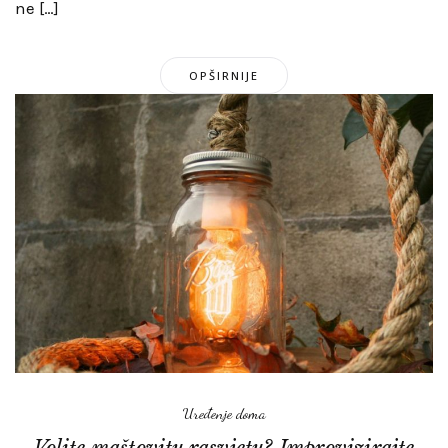
ne […]
OPŠIRNIJE
Uređenje doma
Volite maštovitu rasvjetu? Improvizirajte