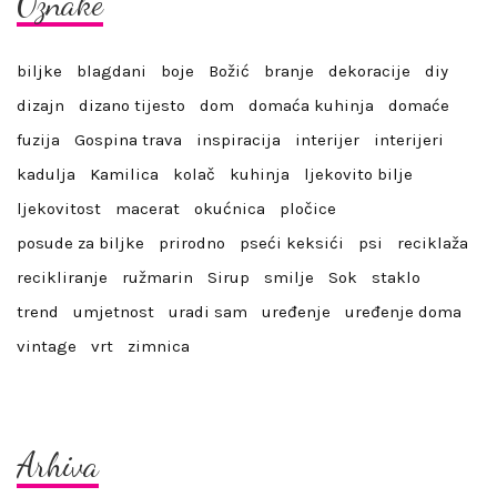
Oznake
biljke
blagdani
boje
Božić
branje
dekoracije
diy
dizajn
dizano tijesto
dom
domaća kuhinja
domaće
fuzija
Gospina trava
inspiracija
interijer
interijeri
kadulja
Kamilica
kolač
kuhinja
ljekovito bilje
ljekovitost
macerat
okućnica
pločice
posude za biljke
prirodno
pseći keksići
psi
reciklaža
recikliranje
ružmarin
Sirup
smilje
Sok
staklo
trend
umjetnost
uradi sam
uređenje
uređenje doma
vintage
vrt
zimnica
Arhiva